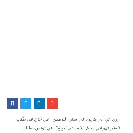
روي عن أبي هريرة في سنن الترمذي ”
مَن خَرَجَ في طَلَبِ
العِلمِ فهو في سَبِيلِ اللهِ حتى يَرجِعَ
” . في تونس، طالب