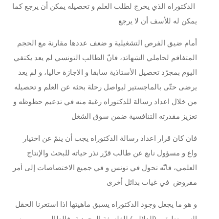
الدكتوراه الذي يخرج لطلب العلم و تحصيله يمكن أن يرجع كما
يمكن له للأسف أن لا يرجع
أمام ضيق الفرص التشغيلية و ضعف عددها مقارنة مع الحجم
المتفاقم لحاملي الشهائد، فانّ الطالب التونسي لم يعد يكتفي
اليوم بمجرّد تحصيل الأستاذية سابقا و الاجازة حاليا، و لم يعد
يرضى حتّى بالماجستير ليواصل رحلة بحثه عن العلم و تحصيله
من خلال اعداد رسالة للدكتوراه رغبة منه في تدعيم حظوظه و
تعزيز مقدرته التنافسية ضمن سوق الشغل
فان كان قرار اعداد رسالة الدكتوراه يجب أن ينمّ عن اختيار
واع و مسؤول نابع عن طالب قرّر نذر حياته للبحث والإنتاج
العلمي، فانّه تحول في تونس و في جميع الاختصاصات إلى أمر
مفروض في غياب بدائل أخرى
و هو ما يجعل وجود الدكتوراه يسبق ماهيتها اذا استعرنا الحقل
السيمنطيقي (الدلالي) للفلسفة الوجودية، فالطالب يرمى به