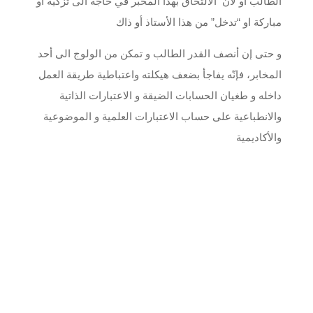
الطالب أو لأن ّ الالتحاق بهذا المخبر في حاجة الى تزكية أو
مباركة او “تدخل” من هذا الأستاذ أو ذاك
و حتى إن أنصف القدر الطالب و تمكن من الولوج الى أحد
المخابر، فإنّه يفاجأ بضعف هيكلته واعتباطية طريقة العمل
داخله و طغيان الحسابات الضيقة و الاعتبارات الذاتية
والانطباعية على حساب الاعتبارات العلمية و الموضوعية
والأكاديمية
كما يعاني طالب الدكتوراه من نقص و شحّ في المراجع.فأغلب
المراجع الأساسية تكون غير متوفرة أو قديمة غير محينة. و
يصبح الأمر أكثر صعوبة في غياب أي تأطير من قبل الأعوان
المكلفين بالاشراف على المكتبات ذلك لعدم تخصصهم و عدم
قدرتهم على تقديم الإضافة المرجوة الى جانب حالة الفوضى
التي تسود عادة داخل المكتبات و الفضاءات المخصصة للبحث
بطبيعة الحال، مثل هذه الاستنتاجات لا يجب أن تعمّم، فلحسن